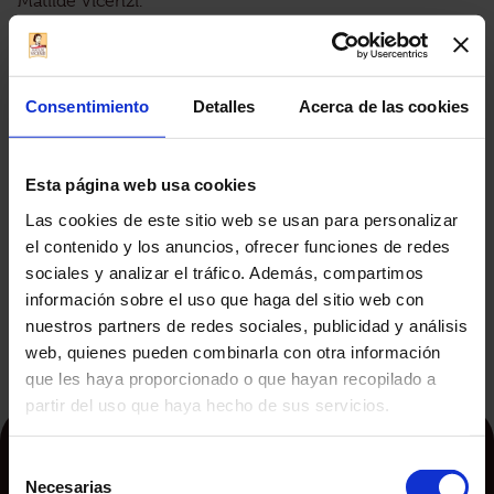
Matilde Vicenzi.
Será una oportunidad única para conocernos mejor,
intercambiar ideas y estrechar aún más nuestra relación
comercial. ¡No vemos la horas de verte en Dubai! Te
esperamos en nuestro stand: PABELLONES SHEIKH
Consentimiento
Detalles
Acerca de las cookies
SAEED S1 – C21
Esta página web usa cookies
Las cookies de este sitio web se usan para personalizar
el contenido y los anuncios, ofrecer funciones de redes
Previous
sociales y analizar el tráfico. Además, compartimos
Matilde Vicenzi estará en ISM Colonia: ven a visitarnos
información sobre el uso que haga del sitio web con
Next
nuestros partners de redes sociales, publicidad y análisis
Matilde Vicenzi celebra el Día del Tiramisú
web, quienes pueden combinarla con otra información
que les haya proporcionado o que hayan recopilado a
partir del uso que haya hecho de sus servicios.
Selección
Necesarias
de