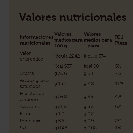
Valores nutricionales
Valores
Valores
Informaciones
RI 1
medios para
medios para
nutricionales
Pieza
100 g
1 pieza
Valor
Kjoule 2242
Kjoule 374
energético
Kcal 537
Kcal 90
5%
Grasas
g 30.6
g 5.1
7%
Ácidos grasos
g 13.4
g 2.2
11%
saturados
Hidratos de
g 59.2
g 9.9
4%
carbono
Azúcares
g 31.9
g 5.3
6%
Fibra
g 1.0
g 0.2
Proteinas
g 5.6
g 0.9
2%
Sal
g 0.48
g 0.08
1%