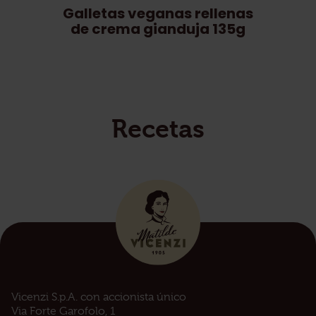
Galletas veganas rellenas
de crema gianduja 135g
Recetas
Vicenzi S.p.A. con accionista único
Via Forte Garofolo, 1