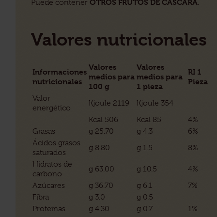
OTROS FRUTOS DE CÁSCARA
Puede contener
.
Valores nutricionales
Valores
Valores
Informaciones
RI 1
medios para
medios para
nutricionales
Pieza
100 g
1 pieza
Valor
Kjoule 2119
Kjoule 354
energético
Kcal 506
Kcal 85
4%
Grasas
g 25.70
g 4.3
6%
Ácidos grasos
g 8.80
g 1.5
8%
saturados
Hidratos de
g 63.00
g 10.5
4%
carbono
Azúcares
g 36.70
g 6.1
7%
Fibra
g 3.0
g 0.5
Proteinas
g 4.30
g 0.7
1%