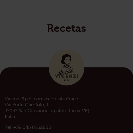
Recetas
Vicenzi S.p.A. con accionista único
Via Forte Garofolo, 1
37057 San Giovanni Lupatoto (prov. VR)
Italia
Tel.
+39 045 8262800