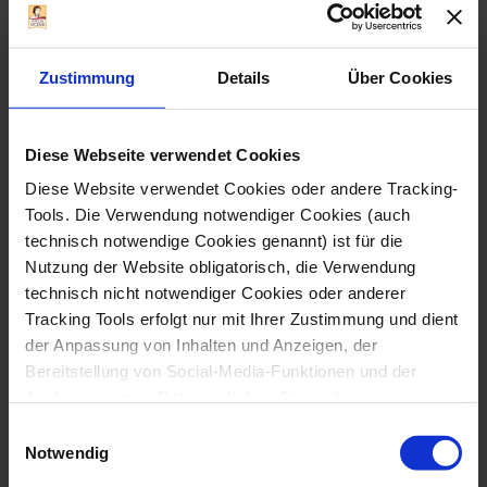
VORBEREITUNG
PORTIONEN
: 20 MIN
: 6 Personen
ZUBEREITUNG
VERFASSER
: ohne
: Matilde Vicenzi
SCHWIERIGKEIT
backen
: Leicht
Zustimmung
Details
Über Cookies
Tiramisu
Diese Webseite verwendet Cookies
Diese Website verwendet Cookies oder andere Tracking-
Tools. Die Verwendung notwendiger Cookies (auch
technisch notwendige Cookies genannt) ist für die
Nutzung der Website obligatorisch, die Verwendung
technisch nicht notwendiger Cookies oder anderer
Tracking Tools erfolgt nur mit Ihrer Zustimmung und dient
der Anpassung von Inhalten und Anzeigen, der
Bereitstellung von Social-Media-Funktionen und der
Analyse unseres Datenverkehrs. Für weitere
Informationen klicken Sie bitte hier und lesen Sie die
Einwilligungsauswahl
gesamte Cookie-Richtlinie.
Notwendig