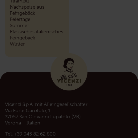
Tiramisu
Nachspeise aus
Feingebäck
Feiertage
Sommer
Klassisches italienisches
Feingebäck
Winter
Vicenzi S.p.A. mit Alleingesellschafter
Via Forte Garofolo, 1
37057 San Giovanni Lupatoto (VR)
Verona – Italien
Tel.
+39 045 82 62 800