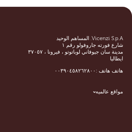
Vicenzi S.p.A. المساهم الوحيد
شارع فورته جاروفولو رقم ١
مدينة سان جيوفاني لوباتوتو ، فيرونا ، ٣٧٠٥٧
ايطاليا
هاتف
هاتف :٠٠٣٩٠٤٥٨٢٦٢٨٠٠
مواقع عالميه