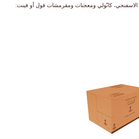
كعك الاسفنجي، كانّولي ومعجنات ومقرمشات فول أو فينت:
عبوات سوبر