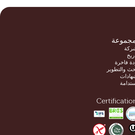
مجموعة
ركة
اريخ
ة فاخرة
حث والتطوير
هادات
ستدامة
Certificatio