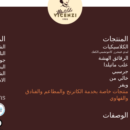
المنتجات
ال
الكلاسيكيات
الش
الت
الرقائق الهشة
جود
علب ماتيلدا
الب
جرسبي
الش
خالي من
الا
ويفر
منتجات خاصة بخدمة الكاترنج والمطاعم والفنادق
ns
والقهاوي
الوصفات