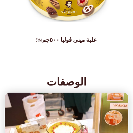
علبة ميني ڤوليا ٥٠٠جم￼
الوصفات