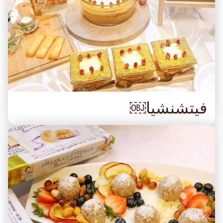
فيتشنشيا￼