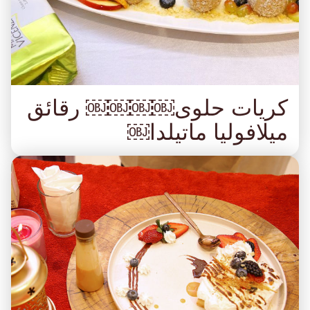
كريات حلوى￼￼￼￼ رقائق
ميلافوليا ماتيلدا￼