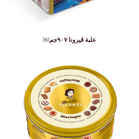
علبة ڤيرونا ٩٠٧جم￼