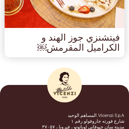
فيتشنزي جوز الھند و
الكرامیل المقرمش￼
Vicenzi S.p.A. المساهم الوحيد
شارع فورته جاروفولو رقم ١
مدينة سان جيوفاني لوباتوتو ، فيرونا ، ٣٧٠٥٧