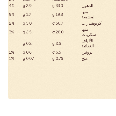
الدهون
g 33.0
g 2.9
4%
منها
9%
g 1.7
g 19.8
المشبعة
كربوهيدرات
g 56.7
g 5.0
2%
منها
3%
g 2.5
g 28.0
سكريات
الألياف
g 0.2
g 2.5
الغذائية
بروتين
g 6.5
g 0.6
1%
ملح
g 0.75
g 0.07
1%