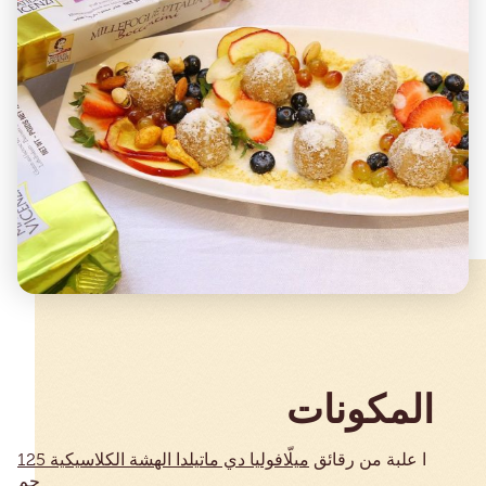
المكونات
ا علبة من
رقائق
ميلّافوليا دي ماتيلدا الهشة الكلاسيكية 125
جم