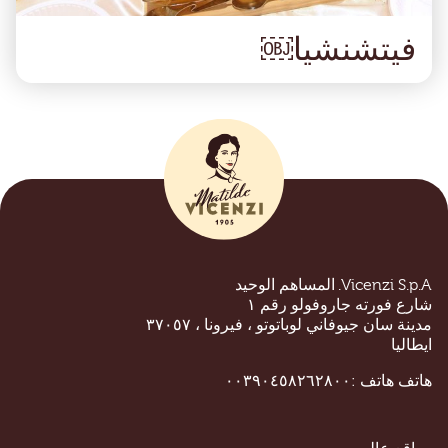
فيتشنشيا￼
Vicenzi. المساهم الوحيد
ع فورته جاروفولو رقم ١
نة سان جيوفاني لوباتوتو ، فيرونا ، ٣٧٠٥٧
اليا
تف
هاتف :٠٠٣٩٠٤٥٨٢٦٢٨٠٠