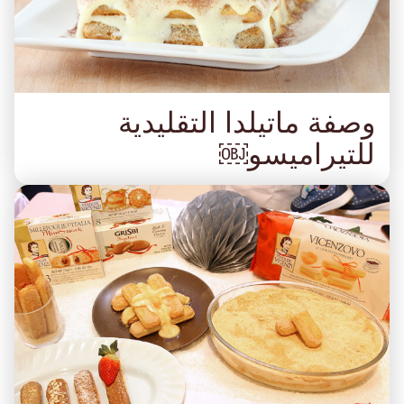
وصفة ماتيلدا التقليدية
للتيراميسو￼