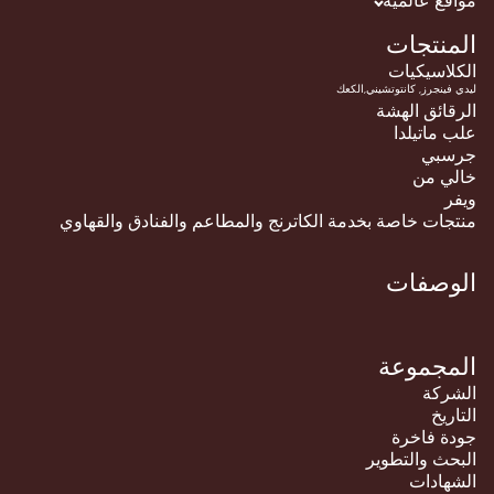
قع عالميه
منتجات
لاسيكيات
قائق الهشة
 ماتيلدا
سبي
لي من
ر
جات خاصة بخدمة الكاترنج والمطاعم والفنادق والقهاوي
وصفات
مجموعة
شركة
اريخ
ة فاخرة
حث والتطوير
هادات