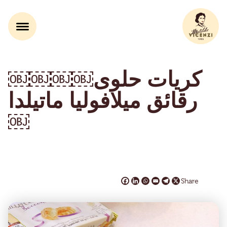
كريات حلوى￼￼￼￼
رقائق ميلافوليا ماتيلدا
￼
Share