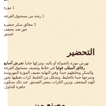
1 موزة
1 رشة من مسحوق القرفة
3 معالق سكر صغيرة
جوز هند مجفف
فستق
التحضير
نجرش أصابع
نهرس موزة بالشوكة أو باليد، ونتركها جانباَ.
رقائق الميللى فوليا
في خلاط ونضيف مسحوق القرفة
والسكر ونخلطهم جيداَ. وفي النهاية نضيف الموزة المهروسة
ونمزجها جيدا بالخليط. ونشكل من الخليط كرات نغطيها بجوز
الهند المجفف. ونزين الكرات ببعض الفستق. عند ذلك ستكون
جاهزة للتناول.
مصنع من