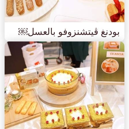
بودنغ ڤيتشنزوفو بالعسل￼