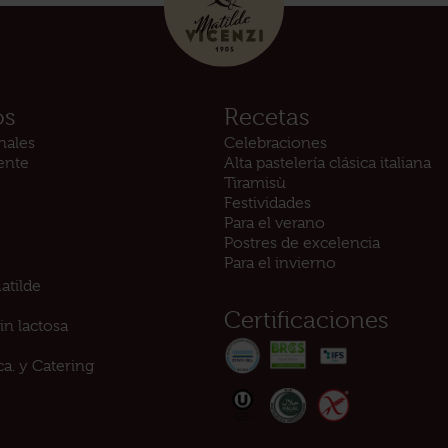
os
Recetas
nales
Celebraciones
iente
Alta pastelería clásica italiana
Tiramisù
Festividades
Para el verano
Postres de excelencia
Para el invierno
atilde
Certificaciones
in lactosa
ca. y Catering