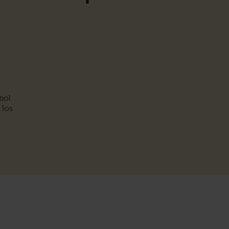
 bol
 los
y