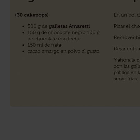
(30 cakepops)
En un bol 
galletas Amaretti
500 g de
Picar el cho
150 g de chocolate negro 100 g
Remover bi
de chocolate con leche
150 ml de nata
Dejar enfri
cacao amargo en polvo al gusto
Y ahora la 
con las gal
palillos en 
servir frías.