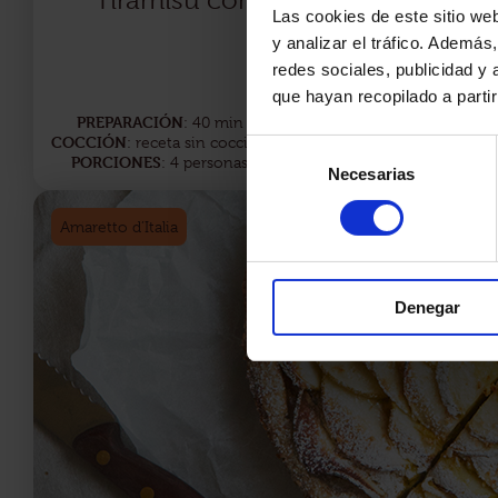
Las cookies de este sitio we
y analizar el tráfico. Ademá
redes sociales, publicidad y
que hayan recopilado a parti
PREPARACIÓN
AUTORA
: 40 min
: Matilde Vicenzi
COCCIÓN
DIFICULTAD
: receta sin cocción
: Media
Selección
PORCIONES
: 4 personas
Necesarias
de
consentimiento
Amaretto d’Italia
Denegar