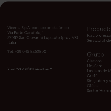
Vicenzi S.p.A. con accionista único
Product
Via Forte Garofolo, 1
Para profesio
37057 San Giovanni Lupatoto (prov. VR)
Servicio al cl
Italia
Tel.
+39 045 8262800
Grupo
Clásicos
Hojaldre
Sitio web internacional
Las latas de M
Grisbì
Sin gluten y s
Obleas
Sector Ho.re.