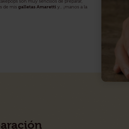
 cakepops son muy sencillos de preparar,
galletas Amaretti
es de mis
y... ¡manos a la
paración