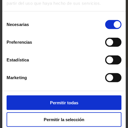
Servir la carlota decorándola con una corona de
partir del uso que haya hecho de sus servicios.
Vicenzovo
cortados por la mitad y decorados con
chocolate, copos de nata montada y el nido de
chocolate lleno de confites.
Selección
Necesarias
de
consentimiento
Preparado con
Preferencias
Estadística
Marketing
Recetas
Permitir todas
Vicenzovo Ladyfingers
Permitir la selección