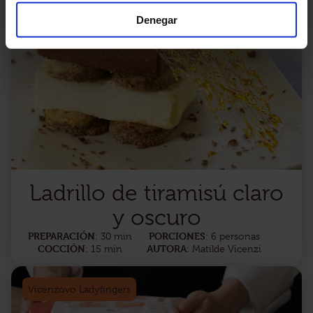
Denegar
Ladrillo de tiramisú claro
y oscuro
PREPARACIÓN
PORCIONES
: 30 min
: 6 personas
COCCIÓN
AUTORA
: 15 min
: Matilde Vicenzi
Vicenzovo Ladyfingers