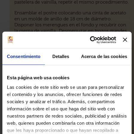
pastelera de vainilla, repetir el mismo procedimiento.
Ensamblar el postre colocando una cinta de acetato
en un molde de anillo de 18 cm de diámetro.
Disponer los merengues en el fondo y recubrir con
la crema de vainilla. Desmenuzar en trozos grandes
Vicenzovo
los
y crear una capa uniforme. Rociar
ligeramente con un sirope de ron preparado
llevando a ebullición el agua y el azúcar y añadiendo
el vasito de ron.
Consentimiento
Detalles
Acerca de las cookies
Con una espátula, distribuir uniformemente una
capa de crema de cardamomo. Dejar enfriar en la
nevera durante al menos 1-2 horas.
Esta página web usa cookies
Las cookies de este sitio web se usan para personalizar
En época pascual, es posible decorar el postre con
el contenido y los anuncios, ofrecer funciones de redes
un nido de chocolate, preparado utilizando un
molde semiesférico. Fundir el chocolate y verterlo
sociales y analizar el tráfico. Además, compartimos
en el molde para darle forma; dejar enfriar para que
información sobre el uso que haga del sitio web con
se solidifique a temperatura ambiente. Si se utiliza la
nuestros partners de redes sociales, publicidad y análisis
parte externa del molde será más fácil despegar el
web, quienes pueden combinarla con otra información
nido cuando sea necesario.
que les haya proporcionado o que hayan recopilado a