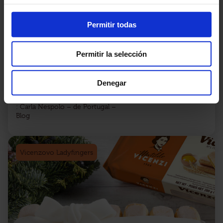
con Amaretto di Matilde
DIFICULTAD:
Permitir todas
Fácil
PREPARACIÓN
: 20 min
Permitir la selección
COCCIÓN
: 1 hora en la nevera
PORCIONES
Denegar
: 4-5 tazones
AUTORA
: Carla Nespolo – de Portugal –
Blog
Vicenzovo Ladyfingers