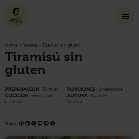
Home
»
Recetas
»
Tiramisú sin gluten
Tiramisú sin
gluten
PREPARACIÓN
PORCIONES
: 30 min
: 8 personas
COCCIÓN
AUTORA
: receta sin
: Matilde
cocción
Vicenzi
Share