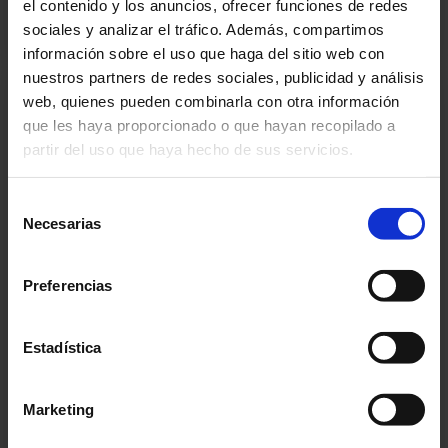
el contenido y los anuncios, ofrecer funciones de redes
PREPARACIÓN
PORCIONES
: 3 hora
: 1 persona
sociales y analizar el tráfico. Además, compartimos
COCCIÓN
AUTORA
: 2 horas
: Matilde Vicenzi
información sobre el uso que haga del sitio web con
nuestros partners de redes sociales, publicidad y análisis
web, quienes pueden combinarla con otra información
Product
que les haya proporcionado o que hayan recopilado a
partir del uso que haya hecho de sus servicios.
Selección
Necesarias
de
consentimiento
Preferencias
Estadística
Marketing
Vasitos de Mascarpone