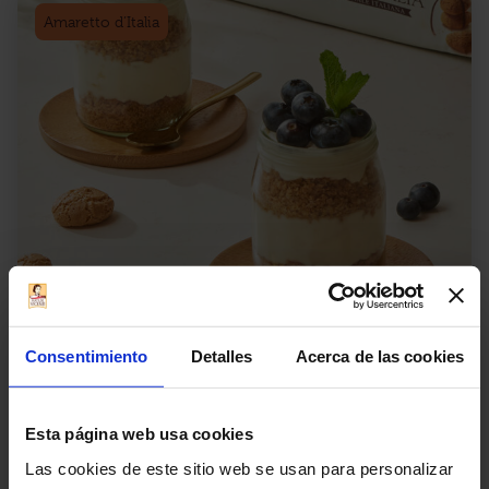
Amaretto d’Italia
Consentimiento
Detalles
Acerca de las cookies
Tarritos de tarta de queso
con mousse de
Esta página web usa cookies
arándanos y galletas
Las cookies de este sitio web se usan para personalizar
Amaretti di Matilde