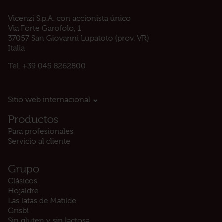
Vicenzi S.p.A. con accionista único
Via Forte Garofolo, 1
37057 San Giovanni Lupatoto (prov. VR)
Italia
Tel.
+39 045 8262800
Sitio web internacional
Productos
Para profesionales
Servicio al cliente
Grupo
Clásicos
Hojaldre
Las latas de Matilde
Grisbì
Sin gluten y sin lactosa